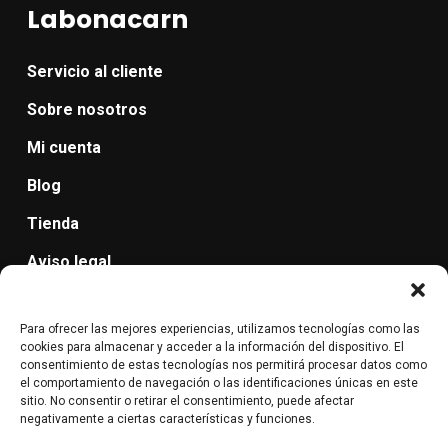
Labonacarn
Servicio al cliente
Sobre nosotros
Mi cuenta
Blog
Tienda
Aviso legal
Política de protección de datos
Para ofrecer las mejores experiencias, utilizamos tecnologías como las
Cancelación de pedidos, devolución y reembolso.
cookies para almacenar y acceder a la información del dispositivo. El
consentimiento de estas tecnologías nos permitirá procesar datos como
Condiciones de Envío: método de entrega, plazos,
el comportamiento de navegación o las identificaciones únicas en este
sitio. No consentir o retirar el consentimiento, puede afectar
costes.
negativamente a ciertas características y funciones.