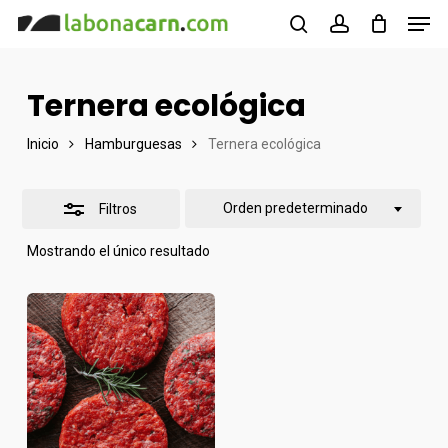
Men
Skip
to
buscar
account
Cerrar
Close
main
filtros
Menu
Ternera ecológica
content
Inicio
Hamburguesas
Ternera ecológica
Orden predeterminado
Filtros
Mostrando el único resultado