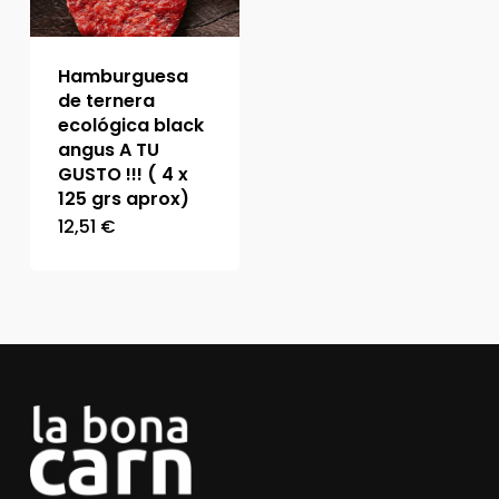
Hamburguesa
de ternera
ecológica black
angus A TU
GUSTO !!! ( 4 x
125 grs aprox)
12,51
€