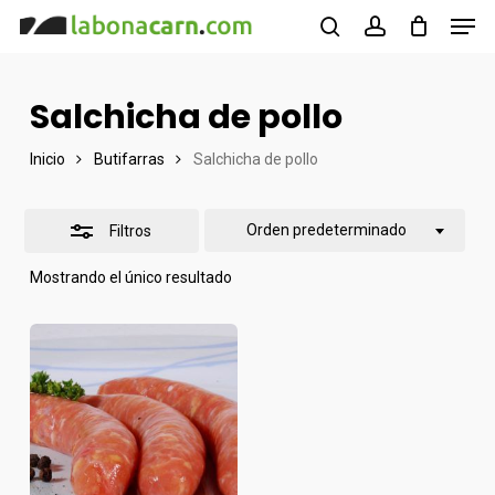
Men
Skip
to
buscar
account
Cerrar
Close
main
filtros
Menu
Salchicha de pollo
content
Inicio
Butifarras
Salchicha de pollo
Orden predeterminado
Filtros
Mostrando el único resultado