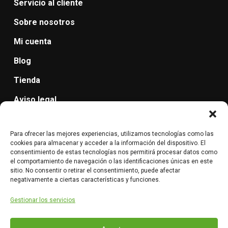
Servicio al cliente
Sobre nosotros
Mi cuenta
Blog
Tienda
Aviso legal
Política de protección de datos
Para ofrecer las mejores experiencias, utilizamos tecnologías como las
Cancelación de pedidos, devolución y reembolso.
cookies para almacenar y acceder a la información del dispositivo. El
consentimiento de estas tecnologías nos permitirá procesar datos como
Condiciones de Envío: método de entrega, plazos,
el comportamiento de navegación o las identificaciones únicas en este
sitio. No consentir o retirar el consentimiento, puede afectar
costes.
negativamente a ciertas características y funciones.
Gestionar los servicios