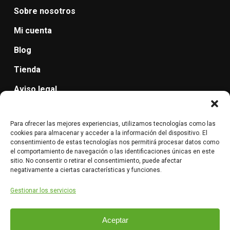
Sobre nosotros
Mi cuenta
Blog
Tienda
Aviso legal
Política de protección de datos
Para ofrecer las mejores experiencias, utilizamos tecnologías como las
Cancelación de pedidos, devolución y reembolso.
cookies para almacenar y acceder a la información del dispositivo. El
consentimiento de estas tecnologías nos permitirá procesar datos como
Condiciones de Envío: método de entrega, plazos,
el comportamiento de navegación o las identificaciones únicas en este
sitio. No consentir o retirar el consentimiento, puede afectar
costes.
negativamente a ciertas características y funciones.
Gestionar los servicios
Aceptar