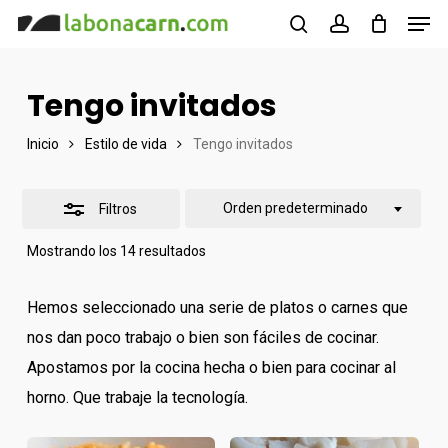
Men
Skip
to
buscar
account
Cerrar
Close
main
filtros
Menu
Tengo invitados
content
Inicio
Estilo de vida
Tengo invitados
Orden predeterminado
Filtros
Mostrando los 14 resultados
Hemos seleccionado una serie de platos o carnes que
nos dan poco trabajo o bien son fáciles de cocinar.
Apostamos por la cocina hecha o bien para cocinar al
horno. Que trabaje la tecnología.