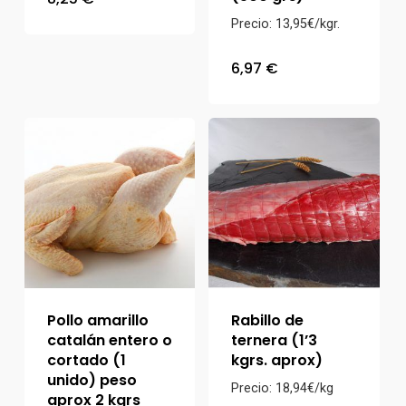
Precio: 13,95€/kgr.
6,97
€
Pollo amarillo
Rabillo de
catalán entero o
ternera (1’3
cortado (1
kgrs. aprox)
unido) peso
Precio: 18,94€/kg
aprox 2 kgrs