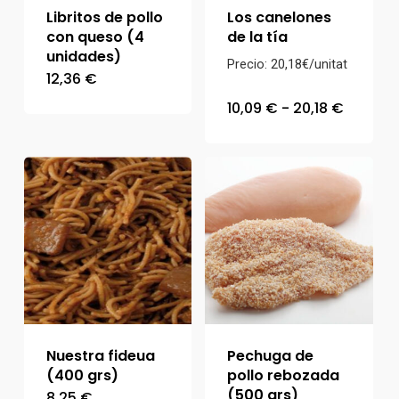
Libritos de pollo
Los canelones
con queso (4
de la tía
unidades)
Precio: 20,18€/unitat
12,36
€
Rango
10,09
€
-
20,18
€
de
precios
desde
10,09 €
hasta
20,18 €
Nuestra fideua
Pechuga de
(400 grs)
pollo rebozada
(500 grs)
8,25
€