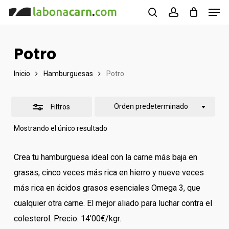
Men
Skip
to
buscar
account
Cerrar
Close
main
filtros
Menu
Potro
content
Inicio
Hamburguesas
Potro
Orden predeterminado
Filtros
Mostrando el único resultado
Crea tu hamburguesa ideal con la carne más baja en
grasas, cinco veces más rica en hierro y nueve veces
más rica en ácidos grasos esenciales Omega 3, que
cualquier otra carne. El mejor aliado para luchar contra el
colesterol. Precio: 14’00€/kgr.