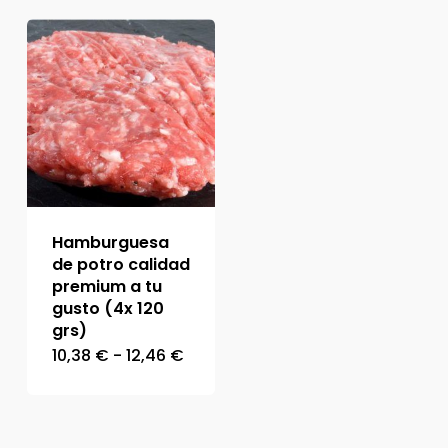
Hamburguesa
de potro calidad
premium a tu
gusto (4x 120
grs)
Rango
10,38
€
-
12,46
€
de
precios:
desde
10,38 €
hasta