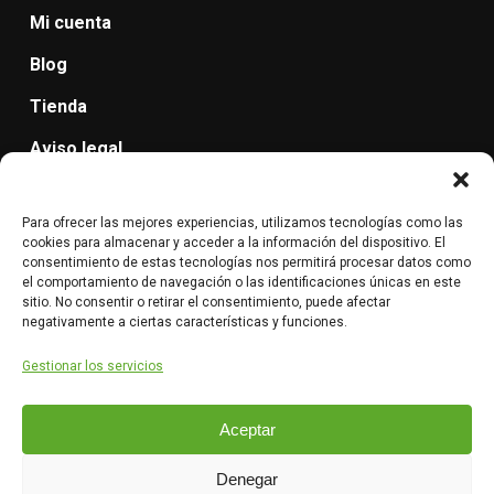
Mi cuenta
Blog
Tienda
Aviso legal
Política de protección de datos
Para ofrecer las mejores experiencias, utilizamos tecnologías como las
Cancelación de pedidos, devolución y reembolso.
cookies para almacenar y acceder a la información del dispositivo. El
consentimiento de estas tecnologías nos permitirá procesar datos como
Condiciones de Envío: método de entrega, plazos,
el comportamiento de navegación o las identificaciones únicas en este
sitio. No consentir o retirar el consentimiento, puede afectar
costes.
negativamente a ciertas características y funciones.
Gestionar los servicios
Aceptar
© 2026 labonacarn.com.
Denegar