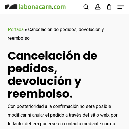
Men
Skip
to
buscar
account
Close
main
Menu
Portada
»
Cancelación de pedidos, devolución y
content
reembolso.
Cancelación de
pedidos,
devolución y
reembolso.
Con posterioridad a la confirmación no será posible
modificar ni anular el pedido a través del sitio web, por
lo tanto, deberá ponerse en contacto mediante correo