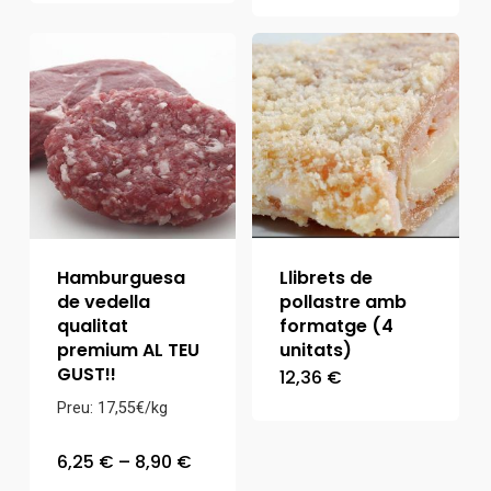
preus:
10,38 €
a
12,46 €
Hamburguesa
Llibrets de
de vedella
pollastre amb
qualitat
formatge (4
premium AL TEU
unitats)
GUST!!
12,36
€
Preu: 17,55€/kg
Interval
6,25
€
–
8,90
€
de