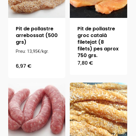
Pit de pollastre
Pit de pollastre
arrebossat (500
groc català
grs)
filetejat (8
filets) pes aprox
Preu: 13,95€/kgr.
750 grs.
7,80
€
6,97
€