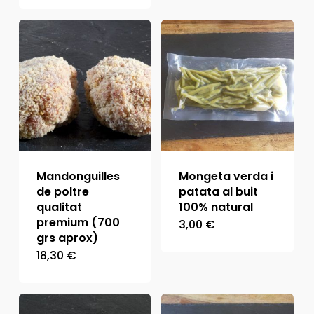
preus:
6,25 €
a
8,90 €
Mandonguilles
Mongeta verda i
de poltre
patata al buit
qualitat
100% natural
premium (700
3,00
€
grs aprox)
18,30
€