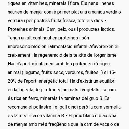
riques en vitamines, minerals i fibra. Els nens i nenes
haurien de menjar com a primer plat una amanida verda o
verdura i per postres fruita fresca, tots els dies. •
Proteïnes animals. Carn, peix, ous i productes làctics.
Tenen un alt contingut en proteïnes i són
imprescindibles en l’alimentació infantil. Afavoreixen el
creixement i la regeneració dels teixits de l’organisme.
Han d’aportar juntament amb les proteïnes d’origen
animal (llegums, fruits secs, verdures, fruites…) el 15-
20% de l’aporti energètic total. Ha d’existir un equilibri
en la ingesta de p roteïnes animals i vegetals. La carn
és rica en ferro, minerals i vitamines del grup B. Es
recomana el pollastre i el gall dindi però la carn vermella
és la més rica en vitamina B. • El peix blanc o blau s’ha
de menjar amb més freqüència que la carn de vaca o de