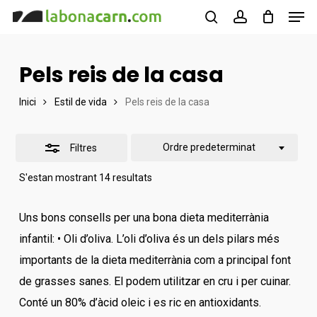
Men
Skip
to
cercar
account
Tancar
Close
main
filtres
Menu
Pels reis de la casa
content
Inici
Estil de vida
Pels reis de la casa
Ordre predeterminat
Filtres
S'estan mostrant 14 resultats
Uns bons consells per una bona dieta mediterrània
infantil: • Oli d’oliva. L’oli d’oliva és un dels pilars més
importants de la dieta mediterrània com a principal font
de grasses sanes. El podem utilitzar en cru i per cuinar.
Conté un 80% d’àcid oleic i es ric en antioxidants.