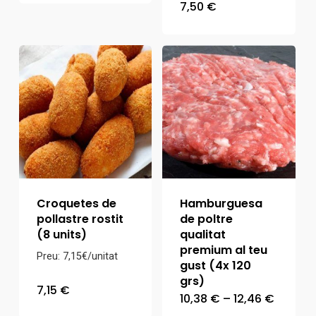
7,50
€
Croquetes de
Hamburguesa
pollastre rostit
de poltre
(8 units)
qualitat
premium al teu
Preu: 7,15€/unitat
gust (4x 120
grs)
7,15
€
Interva
10,38
€
–
12,46
€
de