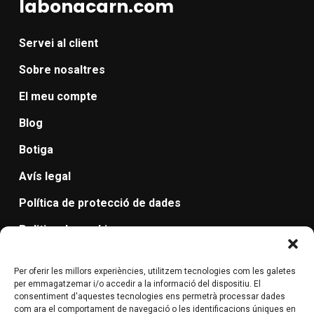
labonacarn.com
Servei al client
Sobre nosaltres
El meu compte
Blog
Botiga
Avís legal
Política de protecció de dades
Politica de cookies
Cancel·lació de comandes, devolució i
Per oferir les millors experiències, utilitzem tecnologies com les galetes
reemborsament.
per emmagatzemar i/o accedir a la informació del dispositiu. El
consentiment d'aquestes tecnologies ens permetrà processar dades
Condicions d’enviament, métode d’entrega,
com ara el comportament de navegació o les identificacions úniques en