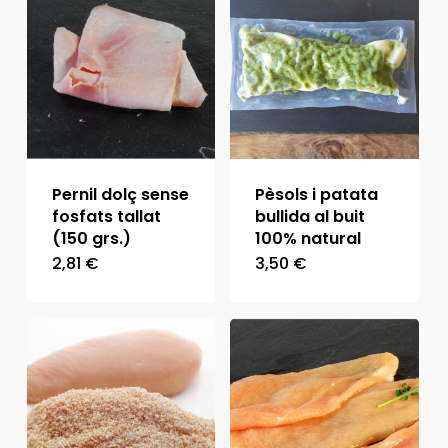
Pernil dolç sense
Pèsols i patata
fosfats tallat
bullida al buit
(150 grs.)
100% natural
2,81
€
3,50
€