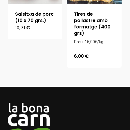
Salsitxa de porc
Tires de
(10 x 70 grs.)
pollastre amb
formatge (400
10,71
€
grs)
Preu: 15,00€/kg
6,00
€